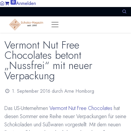
0
Anmelden
Vermont Nut Free
Chocolates betont
„Nussfrei“ mit neuer
Verpackung
1. September 2016
durch
Arne Homborg
Das US-Unternehmen
Vermont Nut Free Chocolates
hat
diesen Sommer eine Reihe neuer Verpackungen für seine
Schokoladen und Süßwaren vorgestellt. Mit dem neuen