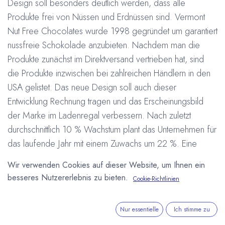
Design soll besonders deutlich werden, dass alle
Produkte frei von Nüssen und Erdnüssen sind. Vermont
Nut Free Chocolates wurde 1998 gegründet um garantiert
nussfreie Schokolade anzubieten. Nachdem man die
Produkte zunächst im Direktversand vertrieben hat, sind
die Produkte inzwischen bei zahlreichen Händlern in den
USA gelistet. Das neue Design soll auch dieser
Entwicklung Rechnung tragen und das Erscheinungsbild
der Marke im Ladenregal verbessern. Nach zuletzt
durchschnittlich 10 % Wachstum plant das Unternehmen für
das laufende Jahr mit einem Zuwachs um 22 %. Eine
Ausweitung des Sortiments mit speziellen Produkten für
Wir verwenden Cookies auf dieser Website, um Ihnen ein
andere Allergiker plant das Unternehmen allerdings nicht.
besseres Nutzererlebnis zu bieten.
Cookie-Richtlinien
Das Wachstum soll durch weitere Handelspartner und eine
Stärkung des Onlinegeschäftes erfolgen.
Nur essentielle
Ich stimme zu
#
Nussfrei
Schokolade
USA