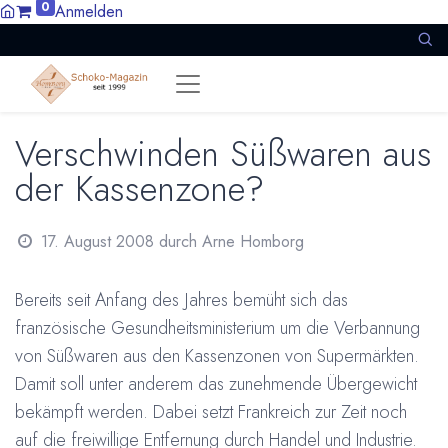
0
Anmelden
Verschwinden Süßwaren aus
der Kassenzone?
17. August 2008
durch
Arne Homborg
Bereits seit Anfang des Jahres bemüht sich das
französische Gesundheitsministerium um die Verbannung
von Süßwaren aus den Kassenzonen von Supermärkten.
Damit soll unter anderem das zunehmende Übergewicht
bekämpft werden. Dabei setzt Frankreich zur Zeit noch
auf die freiwillige Entfernung durch Handel und Industrie.