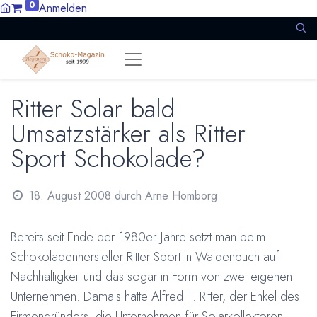
0
Anmelden
Ritter Solar bald
Umsatzstärker als Ritter
Sport Schokolade?
18. August 2008
durch
Arne Homborg
Bereits seit Ende der 1980er Jahre setzt man beim
Schokoladenhersteller Ritter Sport in Waldenbuch auf
Nachhaltigkeit und das sogar in Form von zwei eigenen
Unternehmen. Damals hatte Alfred T. Ritter, der Enkel des
Firmengründers, die Unternehmen für Solarkollektoren