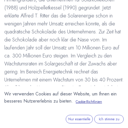
(1988) und Holzpelletkessel (1990) gegründet. Jetzt
erklärte Alfred T. Ritter das die Solarenergie schon in
wenigen Jahren mehr Umsatz erreichen könnte, als die
quadratische Schokolade des Unternehmens. Zur Zeit hat
die Schokolade aber noch klar die Nase vorn. Im
laufenden Jahr soll der Umsatz um 10 Millionen Euro auf
ca. 300 Millionen Euro steigen. Im Vergleich zu den
Wachstumsraten im Solargeschäft ist der Zuwachs aber
gering. Im Bereich Energietechnik rechnet das
Unternehmen mit einem Wachstum von 30 bis 40 Prozent.
Aktuell liegt der Umsatz von Ritter im Energiebereich bei
Wir verwenden Cookies auf dieser Website, um Ihnen ein
etwa 122 Millionen Euro.
besseres Nutzererlebnis zu bieten.
Cookie-Richtlinien
#
Deutschland
Nachhaltigkeit
Ritter Sport
Umweltschutz
Wirtschaft
Arne Homborg
18. August 2008
Nur essentielle
Ich stimme zu