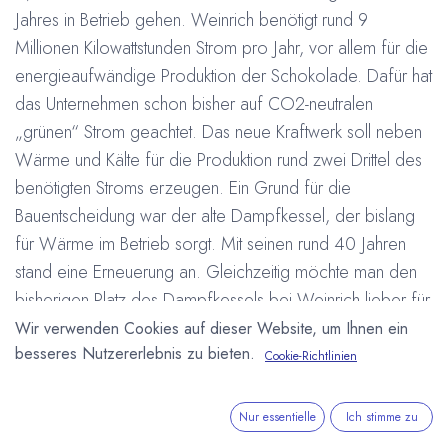
Jahres in Betrieb gehen. Weinrich benötigt rund 9
Millionen Kilowattstunden Strom pro Jahr, vor allem für die
energieaufwändige Produktion der Schokolade. Dafür hat
das Unternehmen schon bisher auf CO2-neutralen
„grünen“ Strom geachtet. Das neue Kraftwerk soll neben
Wärme und Kälte für die Produktion rund zwei Drittel des
benötigten Stroms erzeugen. Ein Grund für die
Bauentscheidung war der alte Dampfkessel, der bislang
für Wärme im Betrieb sorgt. Mit seinen rund 40 Jahren
stand eine Erneuerung an. Gleichzeitig möchte man den
bisherigen Platz des Dampfkessels bei Weinrich lieber für
die Produktion nutzen. Sobald das neue Kraftwerk fertig
Wir verwenden Cookies auf dieser Website, um Ihnen ein
besseres Nutzererlebnis zu bieten.
ist, wird die Schokoladenproduktion für eine Woche
Cookie-Richtlinien
unterbrochen, um alle Leitungen neu anzuschließen.
Danach wird dann wieder in drei Schichten Schokolade
Nur essentielle
Ich stimme zu
produziert. Bis zu 100 Tonnen Fertigware pro Tag stellt