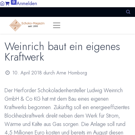
0
Anmelden
Weinrich baut ein eigenes
Kraftwerk
10. April 2018
durch
Arne Homborg
Der Herforder Schokoladenhersteller Ludwig Weinrich
GmbH & Co KG hat mit dem Bau eines eigenen
Kraftwerks begonnen. Zukünftig soll ein energieeffizientes
Blockheizkraftwerk direkt neben dem Werk für Strom,
Wärme und Kälte aus Gas sorgen. Die Anlage soll rund
4,5 Millionen Euro kosten und bereits im August diesen