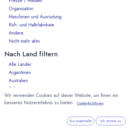
Presse / Medien
Organisation
5
Maschinen und Ausrüstung
1
Roh- und Halbfabrikate
1
Andere
2
Nicht mehr aktiv
5
Nach Land filtern
Alle Länder
1386
Argentinien
3
Australien
10
Bahrain
1
Wir verwenden Cookies auf dieser Website, um Ihnen ein
Belgien
80
besseres Nutzererlebnis zu bieten.
Cookie-Richtlinien
Benin
1
Brasilien
18
Bulgarien
1
Nur essentielle
Ich stimme zu
Chile
1