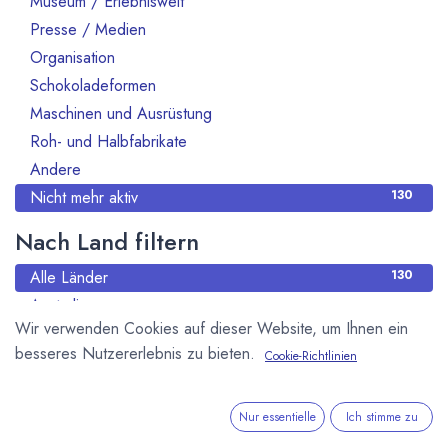
Museum / Erlebniswelt
Presse / Medien
10
Organisation
70
Schokoladeformen
14
Maschinen und Ausrüstung
47
Roh- und Halbfabrikate
66
Andere
13
Nicht mehr aktiv
130
Nach Land filtern
Alle Länder
130
Australien
2
Wir verwenden Cookies auf dieser Website, um Ihnen ein
Belgien
2
besseres Nutzererlebnis zu bieten.
Cookie-Richtlinien
Brasilien
2
Deutschland
61
Dänemark
2
Nur essentielle
Ich stimme zu
Elfeinbeinküste
1