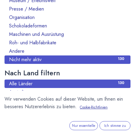
Museum / Erlebniswelt
Presse / Medien
10
Organisation
70
Schokoladeformen
14
Maschinen und Ausrüstung
47
Roh- und Halbfabrikate
66
Andere
13
Nicht mehr aktiv
130
Nach Land filtern
Alle Länder
130
Australien
2
Wir verwenden Cookies auf dieser Website, um Ihnen ein
Belgien
2
besseres Nutzererlebnis zu bieten.
Cookie-Richtlinien
Brasilien
2
Deutschland
61
Dänemark
2
Nur essentielle
Ich stimme zu
Elfeinbeinküste
1