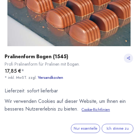
Pralinenform Bogen (1545)
Profi Pralinenform für Pralinen mit Bogen.
17,85
€
*
* inkl. MwST. zzgl.
Versandkosten
Lieferzeit: sofort lieferbar
Wir verwenden Cookies auf dieser Website, um Ihnen ein
besseres Nutzererlebnis zu bieten.
Cookie-Richtlinien
Pralinenform Bogen (1545)
* inkl. MwST. zzgl.
IN DEN WARENKORB
Nur essentielle
Ich stimme zu