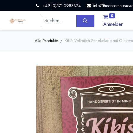
+49 (0)571 3988324
info@theobroma-cacao
0
Anmelden
Alle Produkte
Kiki's Vollmilch Schokolade mit Guatem