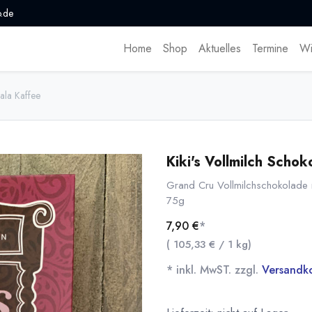
.de
Home
Shop
Aktuelles
Termine
Wi
ala Kaffee
Kiki's Vollmilch Scho
Grand Cru Vollmilchschokolade mi
75g
7,90
€
*
(
105,33
€
/
1
kg
)
* inkl. MwST. zzgl.
Versandk