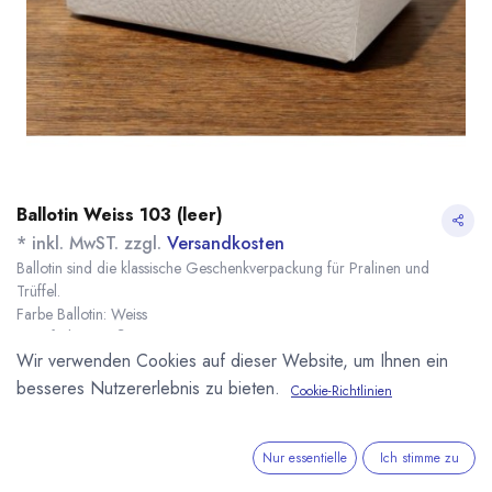
Ballotin Weiss 103 (leer)
* inkl. MwST. zzgl.
Versandkosten
Ballotin sind die klassische Geschenkverpackung für Pralinen und
Trüffel.
Farbe Ballotin: Weiss
Innenfarbe: Weiß
Wir verwenden Cookies auf dieser Website, um Ihnen ein
Maße: 103 x 67 x 45 mm
Name
Menge
Lieferzeit
Preis
besseres Nutzererlebnis zu bieten.
Cookie-Richtlinien
1,56
€
*
[161521] 1 Stk.
sofort lieferbar
Ballotin Weiss 103
(
1,56
€
/
1
Stk
)
Nur essentielle
Ich stimme zu
8,68
€
*
[161520] 10 Stk.
sofort lieferbar
Ballotin Weiss 103