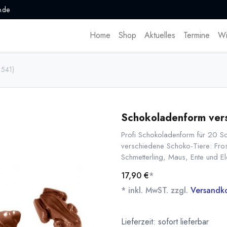
.de
Home
Shop
Aktuelles
Termine
Wi
1541)
Schokoladenform vers
Profi Schokoladenform für 20 Sc
verschiedene Schoko-Tiere: Frosc
Schmetterling, Maus, Ente und El
17,90
€
*
* inkl. MwST. zzgl.
Versandk
Lieferzeit: sofort lieferbar