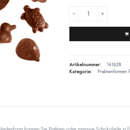
Artikelnummer:
161628
Kategorie:
Pralinenformen
koladenform können Sie Pralinen oder massive Schokolade in