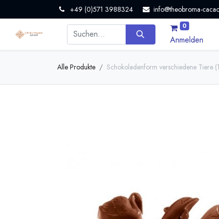
+49 (0)571 3988324
info@theobroma-cacao
0
Anmelden
Alle Produkte
Schokoladenform verschiedene Tiere (