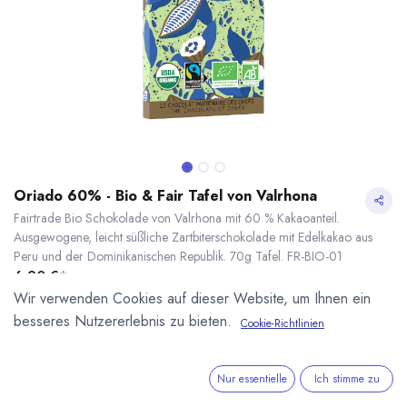
Oriado 60% - Bio & Fair Tafel von Valrhona
Fairtrade Bio Schokolade von Valrhona mit 60 % Kakaoanteil.
Ausgewogene, leicht süßliche Zartbiterschokolade mit Edelkakao aus
Peru und der Dominikanischen Republik. 70g Tafel. FR-BIO-01
6,90
€
*
(
98,57
€
/
1
kg
)
Wir verwenden Cookies auf dieser Website, um Ihnen ein
* inkl. MwST. zzgl.
Versandkosten
besseres Nutzererlebnis zu bieten.
Cookie-Richtlinien
Oriado 60% - Bio & Fair Tafel von Valrhona
* inkl. MwST. zzgl.
Lieferzeit: sofort lieferbar
Nur essentielle
Ich stimme zu