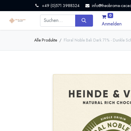
+49 (0)571 3988324
info@theobroma-cacao
0
Anmelden
Alle Produkte
Floral Noble Bali Dark 71% - Dunkle 