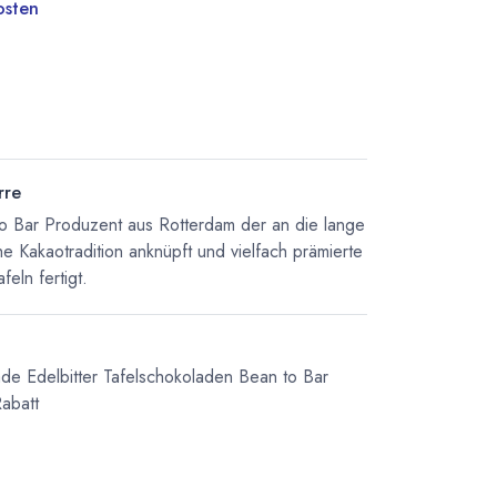
osten
rre
o Bar Produzent aus Rotterdam der an die lange
he Kakaotradition anknüpft und vielfach prämierte
eln fertigt.
ade
Edelbitter Tafelschokoladen
Bean to Bar
abatt