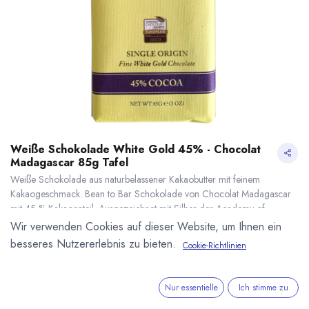
Weiße Schokolade White Gold 45% - Chocolat
Madagascar 85g Tafel
Weiße Schokolade aus naturbelassener Kakaobutter mit feinem
Kakaogeschmack. Bean to Bar Schokolade von Chocolat Madagascar
mit 45 % Kakaoanteil. Ausgezeichnet mit Silber der Academy of
Chocolate und Gold bei den International Chocolate Awards
Wir verwenden Cookies auf dieser Website, um Ihnen ein
(European/Growing Country). 85g Tafel. Herkunft von Kakaobohnen
besseres Nutzererlebnis zu bieten.
Cookie-Richtlinien
und Zucker, sowie die Verarbeitung zu 100 % in Madagaskar.
Weiße Schokolade White Gold 45% - Chocolat Madagascar 85g Tafel
* inkl. MwST. zzgl.
7,80
€
*
(
91,76
€
/
1
kg
)
Nur essentielle
Ich stimme zu
* inkl. MwST. zzgl.
Versandkosten