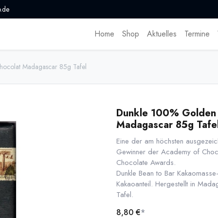
.de
Home
Shop
Aktuelles
Termine
hocolat Madagascar 85g Tafel
Dunkle 100% Golden 
Madagascar 85g Tafe
Eine der am höchsten ausgezei
Gewinner der Academy of Chocol
Chocolate Awards.
Dunkle Bean to Bar Kakaomasse
Kakaoanteil. Hergestellt in Mad
Tafel.
8,80
€
*