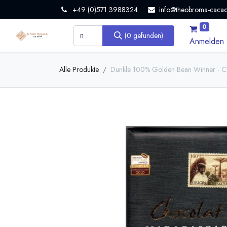
+49 (0)571 3988324
info@theobroma-cacao
0
(0 gefunden)
Anmelden
Alle Produkte
Dunkle 100% Golden Bean Winner - C