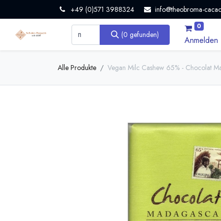
+49 (0)571 3988324
info@theobroma-cacao
0
(0 gefunden)
Anmelden
Alle Produkte
Vegan Milc Cashew 65% - Chocolat Ma