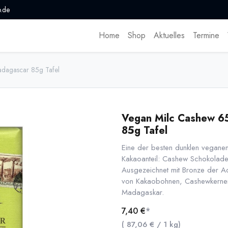
.de
Home
Shop
Aktuelles
Termine
dagascar 85g Tafel
Vegan Milc Cashew 6
85g Tafel
Eine der besten dunklen veganen
Kakaoanteil: Cashew Schokolade
Ausgezeichnet mit Bronze der A
von Kakaobohnen, Cashewkernen
Madagaskar.
7,40
€
*
(
87,06
€
/
1
kg
)