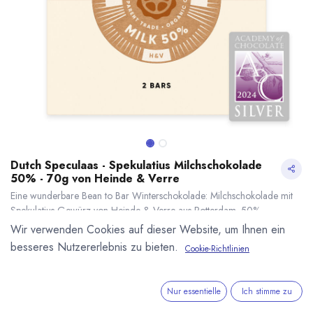
Dutch Speculaas - Spekulatius Milchschokolade
50% - 70g von Heinde & Verre
Eine wunderbare Bean to Bar Winterschokolade: Milchschokolade mit
Spekulatius-Gewürz von Heinde & Verre aus Rotterdam. 50%
Kakaogehalt. Aus der Dutch Serie der typisch holländischen
Wir verwenden Cookies auf dieser Website, um Ihnen ein
Milchschokoladen Tradition. Silber der Academy of Chocolate 2023.
besseres Nutzererlebnis zu bieten.
Cookie-Richtlinien
Inhalt 70g (2x35g Tafel).
Dutch Speculaas - Spekulatius Milchschokolade 50% - 70g von Heinde & Verre
* inkl. MwST. zzgl.
5,50
€
*
(
78,57
€
/
1
kg
)
Nur essentielle
Ich stimme zu
* inkl. MwST. zzgl.
Versandkosten