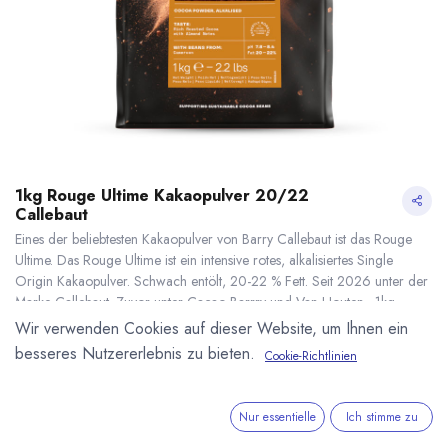
1kg Rouge Ultime Kakaopulver 20/22
Callebaut
Eines der beliebtesten Kakaopulver von Barry Callebaut ist das Rouge
Ultime. Das Rouge Ultime ist ein intensive rotes, alkalisiertes Single
Origin Kakaopulver. Schwach entölt, 20-22 % Fett. Seit 2026 unter der
Marke Callebaut. Zuvor unter Cacao Barrry und Van Houten . 1kg
Beutel.
Wir verwenden Cookies auf dieser Website, um Ihnen ein
19,99
€
*
besseres Nutzererlebnis zu bieten.
Cookie-Richtlinien
(
19,99
€
/
1
kg
)
1kg Rouge Ultime Kakaopulver 20/22 Callebaut
* inkl. MwST. zzgl.
* inkl. MwST. zzgl.
Versandkosten
Nur essentielle
Ich stimme zu
Lieferzeit: sofort lieferbar