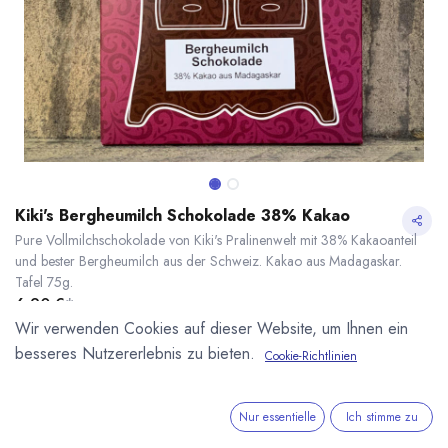
Kiki's Bergheumilch Schokolade 38% Kakao
Pure Vollmilchschokolade von Kiki's Pralinenwelt mit 38% Kakaoanteil
und bester Bergheumilch aus der Schweiz. Kakao aus Madagaskar.
Tafel 75g.
6,90
€
*
(
92,00
€
/
1
kg
)
Wir verwenden Cookies auf dieser Website, um Ihnen ein
* inkl. MwST. zzgl.
Versandkosten
besseres Nutzererlebnis zu bieten.
Cookie-Richtlinien
Kiki's Bergheumilch Schokolade 38% Kakao
* inkl. MwST. zzgl.
Lieferzeit: nicht auf Lager
Nur essentielle
Ich stimme zu
Kikis Pralinenwelt