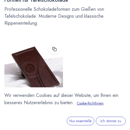
Professionelle Schokoladeformen zum Gießen von
Tafelschokolade. Moderne Designs und klassische
Rippeneinteilung.
Wir verwenden Cookies auf dieser Website, um Ihnen ein
besseres Nutzererlebnis zu bieten.
Cookie-Richtlinien
GEBRAUCHTE Tafelform
Maya Kalender 100g Tafeln
CF0806
Gebrauchte Form mit leichten
Nur essentielle
Ich stimme zu
Gebrauchsspuren aus unserem
eigenen Bestand. Profi-Form für 3