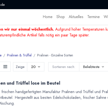
.de
Home
Shop
Aktuelles
Termine
Wi
n wir nur einmal wöchentlich.
Aufgrund hoher Temperaturen ka
mpfindliche Artikel falls nötig ein paar Tage später.
e
Pralinen & Trüffel
Pralinen - Einzelne Sorten
Zeige
20
Sortieren nach:
Beliebteste
nen und Trüffel lose im Beutel
 frischen handgefertigten Manufaktur Pralinen und Trüffel und Pra
chtbeutel. Hergestellt aus besten Edelschokoladen, frischer Sahne
Mischung.