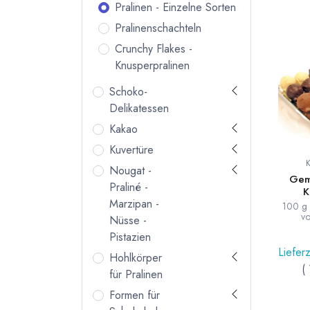
Pralinen - Einzelne Sorten
Pralinenschachteln
Crunchy Flakes -
Knusperpralinen
Schoko-
Delikatessen
Kakao
Kuvertüre
Nougat -
Gemi
Praliné -
K
Marzipan -
100 g f
vo
Nüsse -
Pistazien
Liefer
Hohlkörper
(
für Pralinen
Formen für