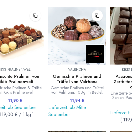
KIKIS PRALINENWELT
VALRHONA
KIKIS
schte Pralinen von
Gemischte Pralinen und
Passion
iki's Pralinenwelt
Trüffel von Valrhona
Zartbitte
rische Pralinen & Trüffel
Gemischte Pralinen und Trüffel
n Kiki's Pralinenwelt.
von Valrhona. 100g im Beutel.
Eine zarte Sc
Die Mischung wechselt.
Schicht Pas
11,90
€
11,94
€
Abbildung ähnlich, ohne Deko.
Gelee a
Ganache
zeit: ab September
Lieferzeit: ab Mitte
Schokola
Lieferzeit:
119,00
€
/
1
kg
)
September
dunkler Sch
(
119
Kla