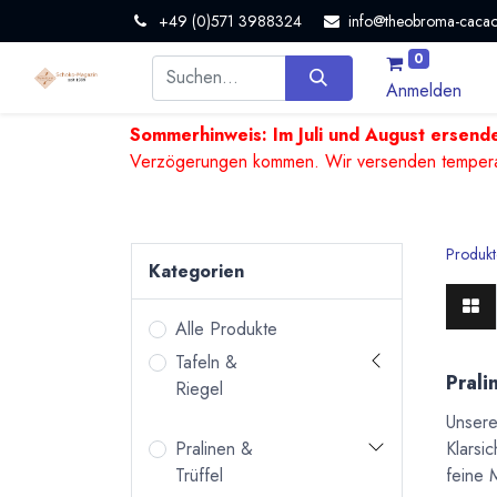
+49 (0)571 3988324
info@theobroma-cacao
0
Anmelden
Sommerhinweis: Im Juli und August ersende
Verzögerungen kommen. Wir versenden temperature
Produkt
Kategorien
Alle Produkte
Tafeln &
Prali
Riegel
Unsere
Klarsi
Pralinen &
feine 
Trüffel