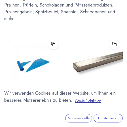
Pralinen, Trüffeln, Schokoladen und Pâtisserieprodukten.
Pralinengabeln, Spritzbeutel, Spachtel, Schneebesen und
mehr.
Wir verwenden Cookies auf dieser Website, um Ihnen ein
Aluminium Lineal 500x20x10
VALRHONA
besseres Nutzererlebnis zu bieten.
Cookie-Richtlinien
mm
Raue Pâtisserie
Aluminium Lineal zum
Einwegspritzbeutel Valrhona
gleichmäßigen Ausrollen von
24 Stück
(Marzipan-)Füllungen oder als
Nur essentielle
Ich stimme zu
Einwegspritzbeutel für die
Begrenzungsrahmen für Ganache
Pâtisserie von Valrhona. Extra
etc. Stärke: 10 mm