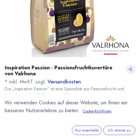
Inspiration Passion - Passionsfruchtkuvertüre
von Valrhona
* inkl. MwST. zzgl.
Versandkosten
Die „Inspiration Passion“ ist eine Spezialität aus Passionsfrucht und
Kakaobutter. OHNE Zusatz von Milch.
Name
Menge
Lieferzeit
Preis
Wir verwenden Cookies auf dieser Website, um Ihnen ein
24,90
€
*
[161674] 500g
sofort lieferbar
besseres Nutzererlebnis zu bieten.
Cookie-Richtlinien
Inspiration
(
49,80
€
/
1
kg
)
Passionsfrucht
Valrhona
Nur essentielle
Ich stimme zu
116,75
€
*
[161672] 3kg
7 - 14 Tage