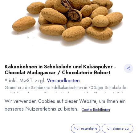
Kakaobohnen in Schokolade und Kakaopulver -
Chocolat Madagascar / Chocolaterie Robert
* inkl. MwST. zzgl.
Versandkosten
Grand cru de Sambirano Edelkakaobohnen in 70%iger Schokolade
und Kakaopulver von Chocolat Madagscar / der Chocolaterie Robert
aus Madagaskar. Herkunft von Kakaobohnen und Zucker, sowie die
Wir verwenden Cookies auf dieser Website, um Ihnen ein
Verarbeitung zu 100 % in Madagaskar. Kräftiger Kakaosnack.
besseres Nutzererlebnis zu bieten.
Cookie-Richtlinien
Ausgezeichnet mit Silber der Academy of Chocolate.
Name
Menge
Lieferzeit
Preis
7,90
€
*
[161233] 100g
sofort lieferbar
Nur essentielle
Ich stimme zu
Kakaobohnen in
(
79,00
€
/
1
kg
)