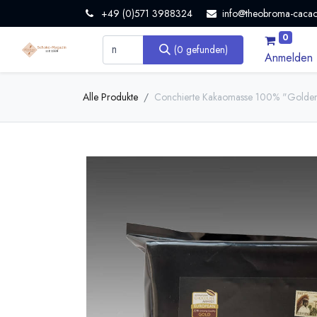
+49 (0)571 3988324
info@theobroma-cacao
0
(0 gefunden)
Anmelden
Alle Produkte
Conchierte Kakaomasse 100% "Golden