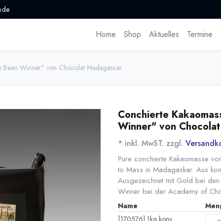
.de
Home
Shop
Aktuelles
Termine
 Bean Winner" von Chocolat Madagascar
Conchierte Kakaomas
Winner" von Chocola
* inkl. MwST. zzgl.
Versandk
Pure conchierte Kakaomasse vo
to Mass in Madagaskar. Aus kon
Ausgezeichnet mit Gold bei den
Winner bei der Academy of Cho
Name
Men
[170576] 1kg konv.