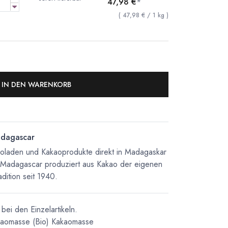
47,98
€
*
(
47,98
€
/
1
kg
)
IN DEN WARENKORB
dagascar
koladen und Kakaoprodukte direkt in Madagaskar
 Madagascar produziert aus Kakao der eigenen
dition seit 1940.
bei den Einzelartikeln.
kaomasse
(Bio) Kakaomasse