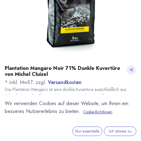
Plantation Mangaro Noir 71% Dunkle Kuvertüre
von Michel Cluizel
* inkl. MwST. zzgl.
Versandkosten
Die Plantation Mangaro ist eine dunkle Kuvertüre ausschließlich aus
Kakaobohnen der Plantage Mangaro in Madagaskar. Diese Kuvertüre
von Michel Cluizel besteht nur aus Kakao und Zucker. OHNE Lecithin.
Wir verwenden Cookies auf dieser Website, um Ihnen ein
Ideal für alle Anwendungen. Geschmacksnoten: Biskuit, säuerliche
besseres Nutzererlebnis zu bieten.
Cookie-Richtlinien
exotische Früchte, Lebkuchen, heiße Schokolade, Zitrus- und
Pfeffernoten. 71% Kakaoanteil.
Name
Menge
Lieferzeit
Preis
Nur essentielle
Ich stimme zu
21,73
€
*
[170207] 250g
sofort lieferbar