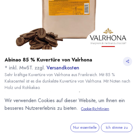
Abinao 85 % Kuvertüre von Valrhona
* inkl. MwST. zzgl.
Versandkosten
Sehr kräftige Kuvertüre von Valrhona aus Frankreich. Mit 85 %
Kakaoanteil ist es die dunkelste Kuvertüre von Valrhona. Mit Noten nach
Holz und Rohkakao.
Name
Menge
Lieferzeit
Preis
Wir verwenden Cookies auf dieser Website, um Ihnen ein
18,60
€
*
[100006] 500g
sofort lieferbar
Abinao 85%
besseres Nutzererlebnis zu bieten.
(
37,20
€
/
1
kg
)
Cookie-Richtlinien
Valrhona
81,70
€
*
[070050] 3kg Abinao
sofort lieferbar
Nur essentielle
Ich stimme zu
85% Valrhona
(
27,23
€
/
1
kg
)