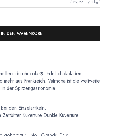
(
29,97
€
/
1
kg
)
IN DEN WARENKORB
meilleur du chocolat®. Edelschokoladen,
d mehr aus Frankreich. Valrhona ist die weltweite
in der Spitzengastronomie.
bei den Einzelartikeln.
e
Zartbitter Kuvertüre
Dunkle Kuvertüre
re gehört zur Linie „Grands Crus