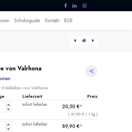
ssen
Schokoguide
Kontakt
B2B
[valrhona-andoa-lactee] Andoa Lactee 39% Faire Bio Milchkuvertüre von Valrhona
[valrhona-andoa-noire] Andoa Noire 70% Faire Bio Kuvertüre von Valrhona
e von Valrhona
osten
r-Edelkakao von Valrhona.
ge
Lieferzeit
Preis
sofort lieferbar
20,50
€
*
(
41,00
€
/
1
kg
)
sofort lieferbar
89,90
€
*