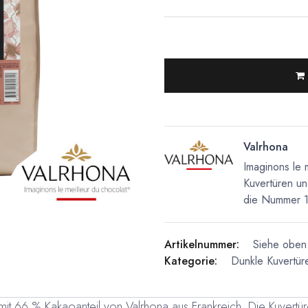
Valrhona
Imaginons le 
Kuvertüren un
die Nummer 1 
Artikelnummer:
Siehe oben 
Kategorie:
Dunkle Kuvertür
 mit 66 % Kakaoanteil von Valrhona aus Frankreich. Die Kuvertü