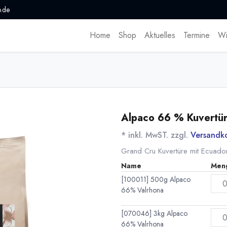
.de
Home
Shop
Aktuelles
Termine
Wi
Alpaco 66 % Kuvertür
* inkl. MwST. zzgl.
Versandk
Grand Cru Kuvertüre mit Ecuado
Name
Men
[100011] 500g Alpaco
66% Valrhona
[070046] 3kg Alpaco
66% Valrhona