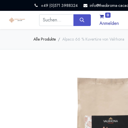
+49 (0)571 3988324
info@theobroma-cacao
0
Anmelden
Alle Produkte
Alpaco 66 % Kuvertüre von Valrhona