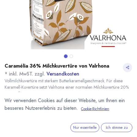
Caramélia 36% Milchkuvertüre von Valrhona
* inkl. MwST. zzgl.
Versandkosten
Vollmilchkuvertüre mit starkem Butterkaramellgeschmack. Für diese
Karamell-Kuvertüre setzt Valrhona einer normalen Milchkuvertüre 20%
Karamell zu.
Wir verwenden Cookies auf dieser Website, um Ihnen ein
Name
Menge
Lieferzeit
Preis
15,30
€
*
[170020] 250g
sofort lieferbar
besseres Nutzererlebnis zu bieten.
Cookie-Richtlinien
Caramelia 36%
(
61,20
€
/
1
kg
)
Valrhona
Nur essentielle
Ich stimme zu
19,60
€
*
[100119] 500g
sofort lieferbar
Caramelia 36%
(
39,20
€
/
1
kg
)