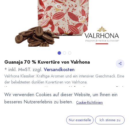
Guanaja 70 % Kuvertüre von Valrhona
* inkl. MwST. zzgl.
Versandkosten
Valrhona Klassiker: Kräftige Aromen und ein intensiver Geschmack. Eine
der beliebtesten dunklen Kuvertüren von Valrhona.
Name
Menge
Lieferzeit
Preis
Wir verwenden Cookies auf dieser Website, um Ihnen ein
14,60
€
*
[170015] 250g
sofort lieferbar
Guanaja 70%
(
58,40
€
/
1
kg
)
besseres Nutzererlebnis zu bieten.
Cookie-Richtlinien
Valrhona
20,40
€
*
[100009] 500g
sofort lieferbar
Guanaja 70%
Nur essentielle
Ich stimme zu
(
40,80
€
/
1
kg
)
Valrhona