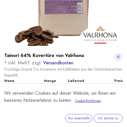
Tainori 64% Kuvertüre von Valrhona
* inkl. MwST. zzgl.
Versandkosten
Fruchtige Grand Cru Kuvertüre mit Edelkakao aus der Dominikanischen
Republik.
Name
Menge
Lieferzeit
Preis
20,50
€
*
[100025] 500g
sofort lieferbar
Wir verwenden Cookies auf dieser Website, um Ihnen ein
Tainori 64%
(
41,00
€
/
1
kg
)
Valrhona
besseres Nutzererlebnis zu bieten.
Cookie-Richtlinien
94,20
€
*
[080160] 3kg Tainori
sofort lieferbar
64% Valrhona
(
31,40
€
/
1
kg
)
Nur essentielle
Ich stimme zu