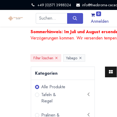
+49 (0)571 3988324
info@theobroma-cacao
0
Anmelden
Sommerhinweis: Im Juli und August ersende
Verzögerungen kommen. Wir versenden temperature
Filter löschen
Yabago
Kategorien
Alle Produkte
Tafeln &
Riegel
Pralinen &