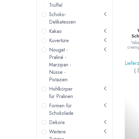
Trüffel
Schoko-
Delikatessen
Kakao
Sch
Kuvertüre
Yaba
cremig
Nougat -
leichter
Aussc
Praliné -
Zuta
Lieferz
Marzipan -
gereif
(
au
Nüsse -
Chiliau
Pistazien
Hohlkörper
für Pralinen
Formen für
Schokolade
Dekore
Weitere