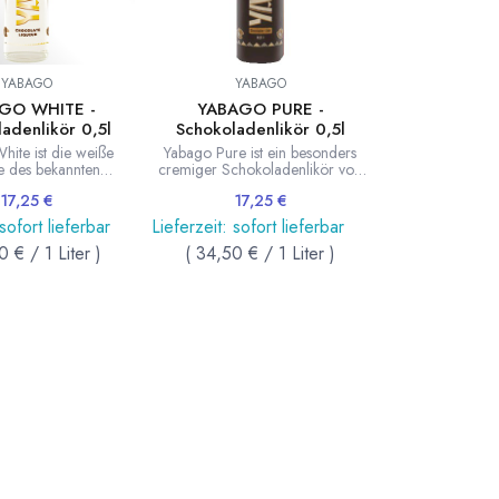
YABAGO
YABAGO
GO WHITE -
YABAGO PURE -
adenlikör 0,5l
Schokoladenlikör 0,5l
ite ist die weiße
Yabago Pure ist ein besonders
e des bekannten
cremiger Schokoladenlikör von
likörs von Frick. Ein
Yabago. Ausschließlich mit
17,25
€
17,25
€
hokoladenlikör mit
natürlichen Zutaten, wie im
estillaten. Destilliert
Eichenfass gereifter Weinbrand
 sofort lieferbar
Lieferzeit: sofort lieferbar
ählten Kakaobohnen.
und Kakao aus Malaysia. Enthält
0
€
/
1
Liter
)
(
34,50
€
/
1
Liter
)
Liter Flasche
Ei. 0,5 Liter Flasche.