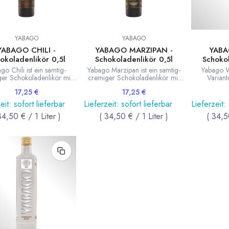
YABAGO
YABAGO
YABAGO CHILI -
YABAGO MARZIPAN -
YABA
okoladenlikör 0,5l
Schokoladenlikör 0,5l
Schokol
go Chili ist ein samtig-
Yabago Marzipan ist ein samtig-
Yabago Wh
er Schokoladenlikör mit
cremiger Schokoladenlikör mit
Variant
 Chili Schärfe von Yabago.
Marzipan von Yabago.
Schokoladen
17,25
€
17,25
€
hließlich mit natürlichen
Ausschließlich mit natürlichen
klarer Sc
ten, wie im Eichenfass
Zutaten, wie im Eichenfass
feinen Kakaod
eit: sofort lieferbar
Lieferzeit: sofort lieferbar
Lieferzeit:
ter Weinbrand und Kakao
gereifter Weinbrand und Kakao
aus ausgew
34,50
€
/
1
Liter
)
(
34,50
€
/
1
Liter
)
(
34,5
s Malaysia und feine
aus Malaysia und feine
0,5 
szüge. Enthält Ei. 0,5 Liter
Marzipanauszüge. Enthält Ei. 0,5
Flasche.
Liter Flasche.