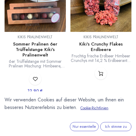
KIKIS PRALINENWELT
KIKIS PRALINENWELT
Sommer Pralinen 6er
Kiki's Crunchy Flakes
Trüffelstange Kiki's
Erdbeere
Pralinenwelt
Fruchtig frische Erdbeer Himbeer
Crunchys mit 14,2 % Erdbeeranteil
6er Trüffelstange mit Sommer
in der Schokolade. Für unsere
Pralinen Mischung: Himbeere,
Erdbeer Crunchys verwenden wir
Erdbeere und Zitrone. Feine
die Inspiration Erdbeer von
Pralinen von Kiki's Pralinenwelt. Je
Valrhona. Super fruchtig und
zwei Stück pro Sorte. Inhalt ca.
knusprig zugleich.
90g.
12,90
€
Lieferzeit: ab Mitte
Wir verwenden Cookies auf dieser Website, um Ihnen ein
September
besseres Nutzererlebnis zu bieten.
Cookie-Richtlinien
(
143,33
€
/
1
kg
)
Nur essentielle
Ich stimme zu
Neu!
Neu!