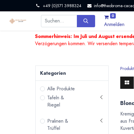
+49 (0)571 3988324
info@theobroma-cacao
0
Anmelden
Sommerhinweis: Im Juli und August ersende
Verzögerungen kommen. Wir versenden temperature
Produkt
Kategorien
Alle Produkte
Tafeln &
Blon
Riegel
Kremig
aus Fr
Pralinen &
Kuvert
Trüffel