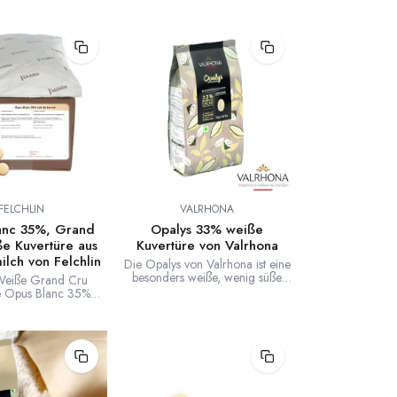
FELCHLIN
VALRHONA
anc 35%, Grand
Opalys 33% weiße
e Kuvertüre aus
Kuvertüre von Valrhona
lch von Felchlin
Die Opalys von Valrhona ist eine
besonders weiße, wenig süße
 Weiße Grand Cru
Kuvertüre.
e Opus Blanc 35%
Felchlin besondere
Bergheumilch. Sehr
es Milcharoma.
ertüredrops.