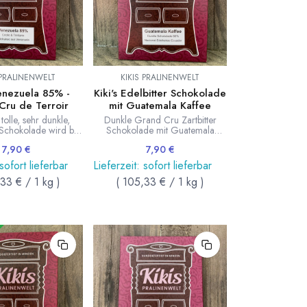
 PRALINENWELT
KIKIS PRALINENWELT
Venezuela 85% -
Kiki's Edelbitter Schokolade
Cru de Terroir
mit Guatemala Kaffee
tolle, sehr dunkle,
Dunkle Grand Cru Zartbitter
Schokolade wird bei
Schokolade mit Guatemala
linenwelt nur reiner
Kaffee von Kiki's Pralinenwelt.
7,90
€
7,90
€
 Trinitario Kakao aus
Tafel 75g
erarbeitet. Tafel 75g
 sofort lieferbar
Lieferzeit: sofort lieferbar
,33
€
/
1
kg
)
(
105,33
€
/
1
kg
)