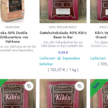
VALRHONA
KIKIS PRALINENWELT
KIKIS
ioka 56% Dunkle
Dattelschokolade 80% Kiki's
Kiki's 
ilchkuvertüre von
Bean to Bar
Grand 
Valrhona
Von der Kakaobohne bis zur
Für diese 
Tafel (Bean to Bar) entsteht diese
Grand Cru 
ka von Valrhona ist mit 56
Schokolade in einer
Kiki's Pra
aoanteil eine besonders
9,98
€
Kleinstproduktion von wenigen
Criollo und
le Milchschokolade. Sie
Kilogramm in unserer Manufaktur
Venezuela v
nt Kraft und Köstlichkeit
Lieferzeit: ab September
Lieferzeit:
Kiki's Pralinenwelt. Diese
ler Schokolade mit der
lieferbar
(
105
Dattelschokolade wird ohne
eit und den Milcharomen
Zuckerzusat hergestellt, ihre Süße
Milchschokolade. Sehr
(
133,07
€
/
1
kg
)
bekommt sie allein durch die
tige Kakaoaromen. Der
zugegebenen Datteln.
ür diese Kuvertüre kommt
Kakaobohnen aus Ghana.
n der Genossenschaft
Kakaoanteil: 80%. 75g Tafel.
DIG in Côte d'Ivoire.
Sale