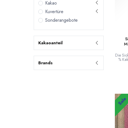
Kakao
Kuvertüre
Sonderangebote
S
Kakaoanteil
M
Die Sio
% Kak
Brands
dunk
verei
dunk
Cremigk
von 
kräf
Kakao f
vo
CAPE
Sale