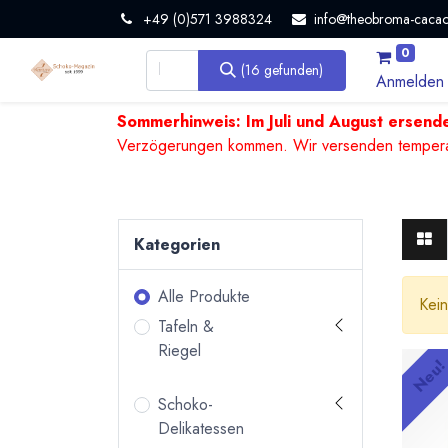
+49 (0)571 3988324
info@theobroma-cacao
0
(16 gefunden)
Anmelden
Sommerhinweis: Im Juli und August ersende
Verzögerungen kommen. Wir versenden temperature
Kategorien
Alle Produkte
Kein
Tafeln &
Riegel
Neu
Schoko-
Delikatessen