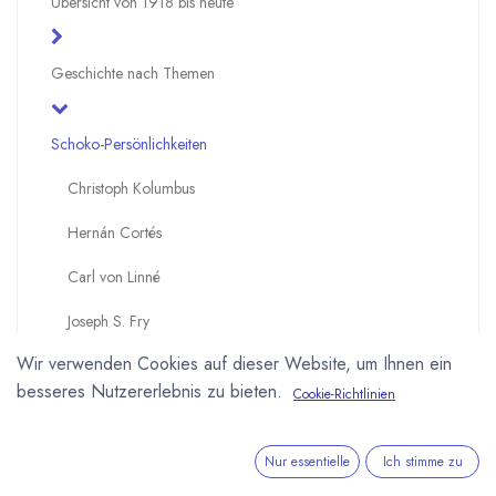
Übersicht von 1918 bis heute
Geschichte nach Themen
Schoko-Persönlichkeiten
Christoph Kolumbus
Hernán Cortés
Carl von Linné
Joseph S. Fry
Wir verwenden Cookies auf dieser Website, um Ihnen ein
Coenraad Johannes van Houten
besseres Nutzererlebnis zu bieten.
Cookie-Richtlinien
Philippe Suchard
Henri Nestlé
Nur essentielle
Ich stimme zu