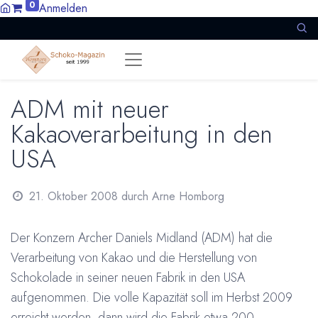
0
Anmelden
ADM mit neuer
Kakaoverarbeitung in den
USA
21. Oktober 2008
durch
Arne Homborg
Der Konzern Archer Daniels Midland (ADM) hat die
Verarbeitung von Kakao und die Herstellung von
Schokolade in seiner neuen Fabrik in den USA
aufgenommen. Die volle Kapazität soll im Herbst 2009
erreicht werden, dann wird die Fabrik etwa 200