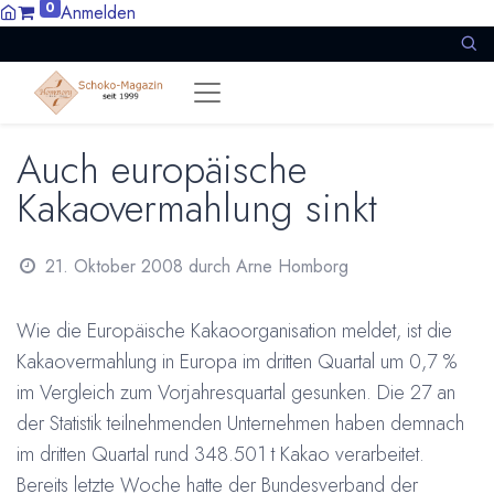
0
Anmelden
Auch europäische
Kakaovermahlung sinkt
21. Oktober 2008
durch
Arne Homborg
Wie die Europäische Kakaoorganisation meldet, ist die
Kakaovermahlung in Europa im dritten Quartal um 0,7 %
im Vergleich zum Vorjahresquartal gesunken. Die 27 an
der Statistik teilnehmenden Unternehmen haben demnach
im dritten Quartal rund 348.501 t Kakao verarbeitet.
Bereits letzte Woche hatte der Bundesverband der