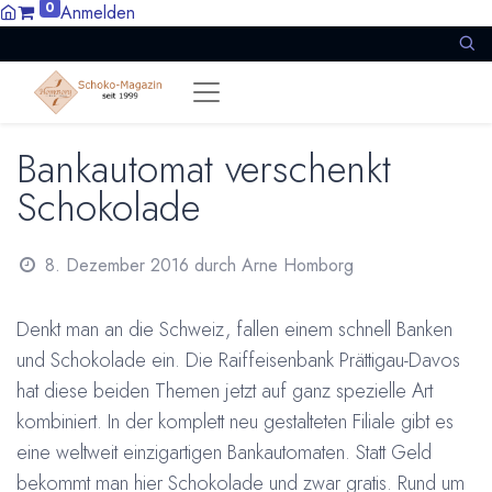
0
Anmelden
Bankautomat verschenkt
Schokolade
8. Dezember 2016
durch
Arne Homborg
Denkt man an die Schweiz, fallen einem schnell Banken
und Schokolade ein. Die Raiffeisenbank Prättigau-Davos
hat diese beiden Themen jetzt auf ganz spezielle Art
kombiniert. In der komplett neu gestalteten Filiale gibt es
eine weltweit einzigartigen Bankautomaten. Statt Geld
bekommt man hier Schokolade und zwar gratis. Rund um