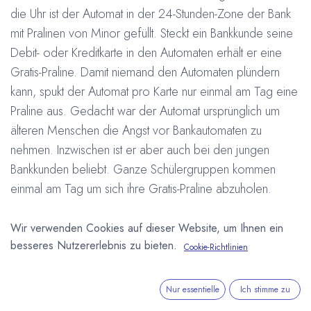
die Uhr ist der Automat in der 24-Stunden-Zone der Bank
mit Pralinen von Minor gefüllt. Steckt ein Bankkunde seine
Debit- oder Kreditkarte in den Automaten erhält er eine
Gratis-Praline. Damit niemand den Automaten plündern
kann, spukt der Automat pro Karte nur einmal am Tag eine
Praline aus. Gedacht war der Automat ursprünglich um
älteren Menschen die Angst vor Bankautomaten zu
nehmen. Inzwischen ist er aber auch bei den jungen
Bankkunden beliebt. Ganze Schülergruppen kommen
einmal am Tag um sich ihre Gratis-Praline abzuholen.
Mehr zum Schokoladen-Bankautomaten:
Wir verwenden Cookies auf dieser Website, um Ihnen ein
besseres Nutzererlebnis zu bieten.
https://panorama-magazin.ch/buergler/
Cookie-Richtlinien
#
Minor
Pralinen
Schokolade
Schweiz
Arne Homborg
8. Dezember 2016
Nur essentielle
Ich stimme zu