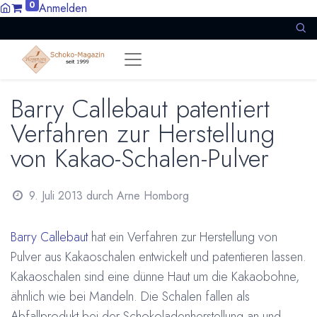
0
Anmelden
Barry Callebaut patentiert
Verfahren zur Herstellung
von Kakao-Schalen-Pulver
9. Juli 2013
durch
Arne Homborg
Barry Callebaut
hat ein Verfahren zur Herstellung von
Pulver aus Kakaoschalen entwickelt und patentieren lassen.
Kakaoschalen sind eine dünne Haut um die Kakaobohne,
ähnlich wie bei Mandeln. Die Schalen fallen als
Abfallprodukt bei der Schokoladenherstellung an und