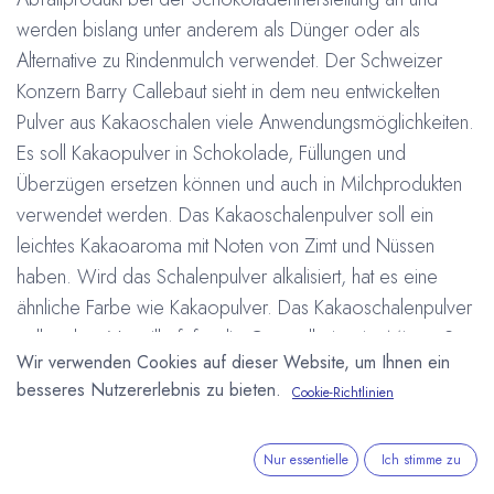
werden bislang unter anderem als Dünger oder als
Alternative zu Rindenmulch verwendet. Der Schweizer
Konzern Barry Callebaut sieht in dem neu entwickelten
Pulver aus Kakaoschalen viele Anwendungsmöglichkeiten.
Es soll Kakaopulver in Schokolade, Füllungen und
Überzügen ersetzen können und auch in Milchprodukten
verwendet werden. Das Kakaoschalenpulver soll ein
leichtes Kakaoaroma mit Noten von Zimt und Nüssen
haben. Wird das Schalenpulver alkalisiert, hat es eine
ähnliche Farbe wie Kakaopulver. Das Kakaoschalenpulver
soll zudem Vorteilhaft für die Gesundheit sein. Mit nur 2-
Wir verwenden Cookies auf dieser Website, um Ihnen ein
6% Fettanteil hat es noch deutlich weniger Fett als stark
besseres Nutzererlebnis zu bieten.
Cookie-Richtlinien
entfettetes Kakaopulver. Außerdem hat es deutlich
weniger Theobromin und Coffein, dafür aber einen
höheren Anteil an Ballaststoffen und Antioxidantien. Um
Nur essentielle
Ich stimme zu
das Kakaoschalenpulver herzustellen werden die