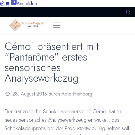
0
Anmelden
Cémoi präsentiert mit
"Pantarôme" erstes
sensorisches
Analysewerkezug
28. August 2013
durch
Arne Homborg
Der französische Schokoladenhersteller
Cémoi
hat ein
neues sensorisches Analysewerkzeug entwickelt, das
Schokoladenprofis bei der Produktentwicklung helfen soll.