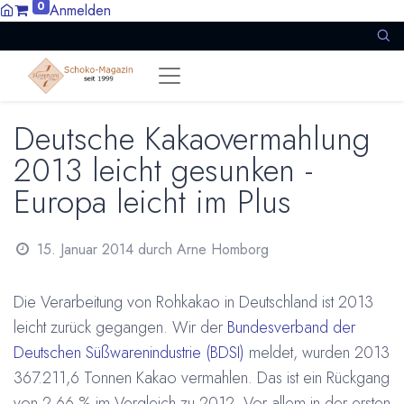
0
Anmelden
Deutsche Kakaovermahlung
2013 leicht gesunken -
Europa leicht im Plus
15. Januar 2014
durch
Arne Homborg
Die Verarbeitung von Rohkakao in Deutschland ist 2013
leicht zurück gegangen. Wir der
Bundesverband der
Deutschen Süßwarenindustrie (BDSI)
meldet, wurden 2013
367.211,6 Tonnen Kakao vermahlen. Das ist ein Rückgang
von 2,66 % im Vergleich zu 2012. Vor allem in der ersten