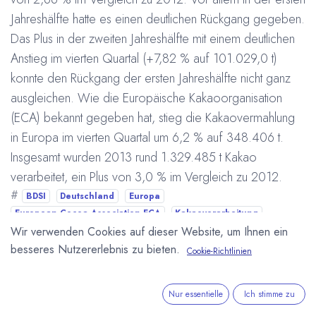
Jahreshälfte hatte es einen deutlichen Rückgang gegeben.
Das Plus in der zweiten Jahreshälfte mit einem deutlichen
Anstieg im vierten Quartal (+7,82 % auf 101.029,0 t)
konnte den Rückgang der ersten Jahreshälfte nicht ganz
ausgleichen. Wie die
Europäische Kakaoorganisation
(ECA) bekannt gegeben hat, stieg die Kakaovermahlung
in Europa im vierten Quartal um 6,2 % auf 348.406 t.
Insgesamt wurden 2013 rund 1.329.485 t Kakao
verarbeitet, ein Plus von 3,0 % im Vergleich zu 2012.
#
BDSI
Deutschland
Europa
European Cocoa Association ECA
Kakaoverarbeitung
Wir verwenden Cookies auf dieser Website, um Ihnen ein
Wirtschaft
Arne Homborg
15. Januar 2014
besseres Nutzererlebnis zu bieten.
Cookie-Richtlinien
DIESEN BEITRAG TEILEN
Nur essentielle
Ich stimme zu