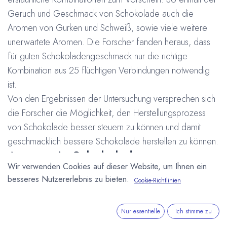
Geruch und Geschmack von Schokolade auch die
Aromen von Gurken und Schweiß, sowie viele weitere
unerwartete Aromen. Die Forscher fanden heraus, dass
für guten Schokoladengeschmack nur die richtige
Kombination aus 25 flüchtigen Verbindungen notwendig
ist.
Von den Ergebnissen der Untersuchung versprechen sich
die Forscher die Möglichkeit, den Herstellungsprozess
von Schokolade besser steuern zu können und damit
geschmacklich bessere Schokolade herstellen zu können.
Aromen in Schokolade
Wir verwenden Cookies auf dieser Website, um Ihnen ein
Diese Aromen machen in ihrer Kombination den
besseres Nutzererlebnis zu bieten.
Cookie-Richtlinien
Geschmack von Schokolade aus: Erde, Kohl, Pfirsich,
Kartoffelchips, Gurke, Schweiß, roher Rindertalg,
Nur essentielle
Ich stimme zu
gekochtes Fleisch, Honig