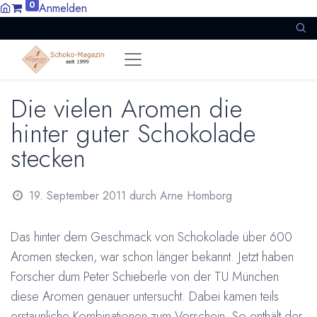
0
Anmelden
Die vielen Aromen die
hinter guter Schokolade
stecken
19. September 2011
durch
Arne Homborg
Das hinter dem Geschmack von Schokolade über 600
Aromen stecken, war schon länger bekannt. Jetzt haben
Forscher dum Peter Schieberle von der TU München
diese Aromen genauer untersucht. Dabei kamen teils
erstaunliche Kombinationen zum Vorschein. So enthält der