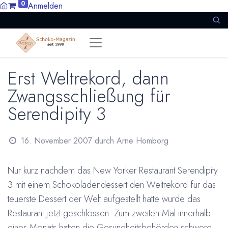
0
Anmelden
Erst Weltrekord, dann
Zwangsschließung für
Serendipity 3
16. November 2007
durch
Arne Homborg
Nur kurz nachdem das New Yorker Restaurant Serendipity
3 mit einem Schokoladendessert den Weltrekord für das
teuerste Dessert der Welt aufgestellt hatte wurde das
Restaurant jetzt geschlossen. Zum zweiten Mal innerhalb
eines Monats hatten die Gesundheitsbehörden schwere