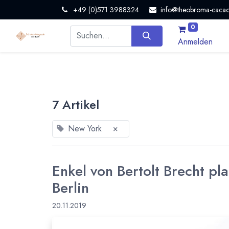
+49 (0)571 3988324
info@theobroma-cacao
0
Anmelden
7 Artikel
New York
×
Enkel von Bertolt Brecht pl
Berlin
20.11.2019