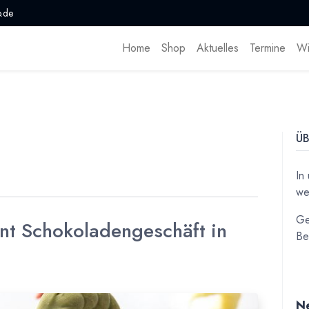
.de
Home
Shop
Aktuelles
Termine
Wi
ÜB
In
we
Ge
ant Schokoladengeschäft in
Be
Ne