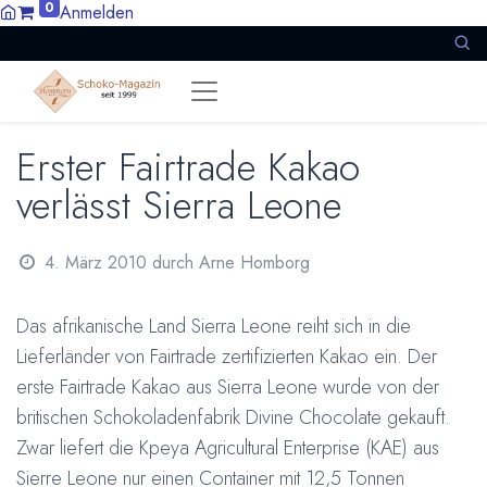
0
Anmelden
Erster Fairtrade Kakao
verlässt Sierra Leone
4. März 2010
durch
Arne Homborg
Das afrikanische Land Sierra Leone reiht sich in die
Lieferländer von Fairtrade zertifizierten Kakao ein. Der
erste Fairtrade Kakao aus Sierra Leone wurde von der
britischen Schokoladenfabrik
Divine Chocolate gekauft.
Zwar liefert die Kpeya Agricultural Enterprise (KAE) aus
Sierre Leone nur einen Container mit 12,5 Tonnen