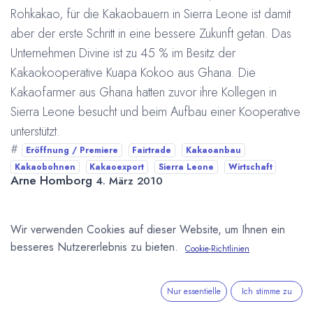
Rohkakao, für die Kakaobauern in Sierra Leone ist damit
aber der erste Schritt in eine bessere Zukunft getan. Das
Unternehmen Divine ist zu 45 % im Besitz der
Kakaokooperative Kuapa Kokoo aus Ghana. Die
Kakaofarmer aus Ghana hatten zuvor ihre Kollegen in
Sierra Leone besucht und beim Aufbau einer Kooperative
unterstützt.
#
Eröffnung / Premiere
Fairtrade
Kakaoanbau
Kakaobohnen
Kakaoexport
Sierra Leone
Wirtschaft
Arne Homborg
4. März 2010
Wir verwenden Cookies auf dieser Website, um Ihnen ein
DIESEN BEITRAG TEILEN
besseres Nutzererlebnis zu bieten.
Cookie-Richtlinien
Nur essentielle
Ich stimme zu