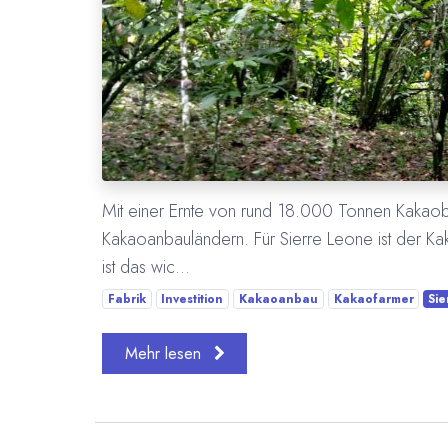
Mit einer Ernte von rund 18.000 Tonnen Kakaob
Kakaoanbauländern. Für Sierre Leone ist der K
ist das wic...
Fabrik
Investition
Kakaoanbau
Kakaofarmer
Sie
Mehr lesen