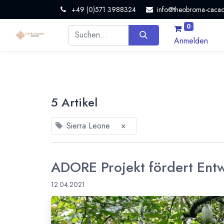
+49 (0)571 3988324
info@theobroma-cacao
0
Anmelden
5 Artikel
Sierra Leone
×
ADORE Projekt fördert Entw
12.04.2021