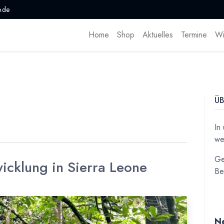
.de
Home
Shop
Aktuelles
Termine
Wi
ÜB
In
we
Ge
icklung in Sierra Leone
Be
Ne