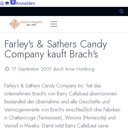
0
Anmelden
Farley's & Sathers Candy
Company kauft Brach's
17. September 2007
durch
Arne Homborg
Farley’s & Sathers Candy Company Inc. hat das
Unternehmen Brach's von Barry Callebaut übernommen.
Bestandteil der Übernahme sind alle Geschäfte und
Vermögenswerte von Brach's einschließlich drei Fabriken
in Chattanooga (Tennessee), Winona (Minnesota) und
Vernell in Mexiko. Damit setzt Barry Callebaut seine