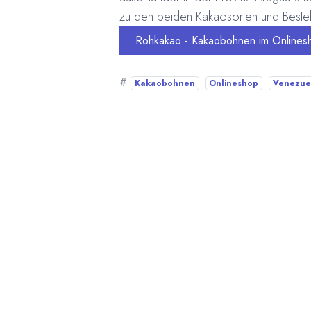
zu den beiden Kakaosorten und Bestel
Rohkakao - Kakaobohnen im Onlines
#
Kakaobohnen
Onlineshop
Venezue