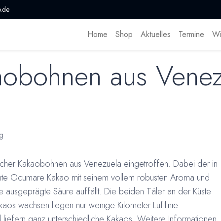
.de
Home
Shop
Aktuelles
Termine
Wi
aobohnen aus Venez
g
rischer Kakaobohnen aus Venezuela eingetroffen. Dabei der in
nnte Ocumare Kakao mit seinem vollem robusten Aroma und
 ausgeprägte Säure auffällt. Die beiden Täler an der Küste
aos wachsen liegen nur wenige Kilometer Luftlinie
 liefern ganz unterschiedliche Kakaos. Weitere Informationen