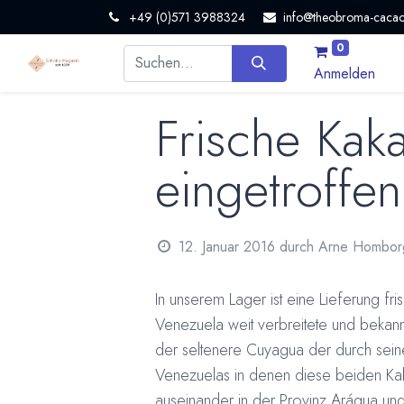
+49 (0)571 3988324
info@theobroma-cacao
0
Anmelden
Frische Kak
eingetroffen
12. Januar 2016
durch
Arne Hombor
In unserem Lager ist eine Lieferung f
Venezuela weit verbreitete und beka
der seltenere Cuyagua der durch seine
Venezuelas in denen diese beiden Kak
auseinander in der Provinz Arágua und