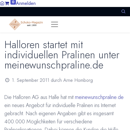
0
Anmelden
Halloren startet mit
individuellen Pralinen unter
meinewunschpraline.de
1. September 2011
durch
Arne Homborg
Die Halloren AG aus Halle hat mit
meinewunschpraline.de
ein neues Angebot für individuelle Pralinen ins Internet
gebracht. Nach eigenen Angaben gibt es insgesamt
400.000 Möglichkeiten für verschiedene
Pralinenkreationen. Dabei können die Kunden die Hülle,